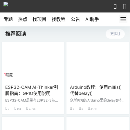
专题
热点
找项目
找教程
公告
AI助手
推荐阅读
更多
隐藏
评论可见
ESP32-CAM AI-Thinker引
Arduino教程：使用millis()
脚指南：GPIO使用说明
代替delay()
ESP32-CAM是带有ESP32-S芯
众所周知的Arduino里的delay()将程
片，OV2640摄像头，microSD卡插
序暂停指定为毫秒数的参数。 millis
0
161
27.6k
1
5
24.4k
槽和几个用于连接外围设备的GPIO
()另一方面，是一个返回自程序启动
的开发板。在本指南中，我们将介
以来经过的毫秒数的函数。 乍一
绍ESP32-CAM GPIO及其使用方
看，您可能会怀疑此功能的实用
法。 引脚图 下图显示了ESP32-CA
性。事实是，它在许多情况下非常
M AI-Thinker的引脚排列图。 原理
有用，通常会完全“替换”delay() 。