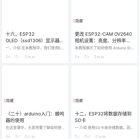
图，示意图 下图显示了ESP32-CA
首先让我们看一下如何使用millis()
M的原理图。 图片来源 您可以在此
几乎完全像delay()。 时序问题经常
GitHub存储库上下载分辨率更高的P
出现在编程中。 使用像millis(…
DF文…
隐藏
限制等级
十六，ESP32
更改 ESP32-CAM OV2640
OLED（ssd1306）显示器入
相机设置：亮度、分辨率、
门
质量、对比度等
一，介绍 在本教程中，我们使用ES
本教程展示了如何使用 Arduino IDE
P32 在I2C OLED显示屏进行显示“h
更改ESP32-CAM OV2640相机设
0
7
18.3k
0
3
18.3k
ello word”，为了与显示屏进行交
置，例如对比度、亮度、分辨率、
互，我们在这里使用了I2C的协议。
质量、饱和度等。 本教程中的说明
让我们感到高兴的是，ESP32 的ard
适用于任何带有 OV2640 相机的 ES
uino核心已经实现了一个与Wire.h先
P32 相机开发板。 安装 ESP32 环
对应的库。此外我们还需要安装一
境 我们将使用 Arduino IDE 对 ESP
个ssd1306 的库，这个库可以使用
32 板进行编程。因此，您需要安装
更高级的API与显示器进行交互，提
Arduino IDE 以及 ESP32 插件： O
供了一些非常易于使用的功能，它
V2640 相机设置 在ESP…
可以通过A…
隐藏
登陆可见
隐藏
支付积分
（二十）arduino入门：蜂鸣
十二，ESP32将数据存储到
器的使用
SD卡
在这堂课中，大家将要了解如何使
一.介绍 使用SD卡来存储数据。因为
用蜂鸣器，蜂鸣器分为无源和有源
SD卡容量大，所以与EEPROM相比
0
1
17.5k
1
17
16.8k
两种。 第一步 准备材料 arduino un
可以存储更多数据。为什么SD卡对